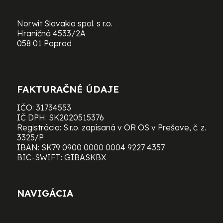
Norwit Slovakia spol. s r.o.
Hraničná 4533/2A
058 01 Poprad
FAKTURAČNÉ ÚDAJE
IČO: 31734553
IČ DPH: SK2020515376
Registrácia: S.r.o. zapísaná v OR OS v Prešove, č. z.
3325/P
IBAN: SK79 0900 0000 0004 9227 4357
BIC-SWIFT: GIBASKBX
NAVIGÁCIA