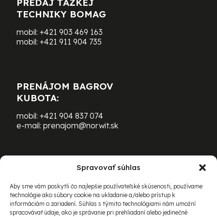
PREDAJ ŤAŽKEJ
TECHNIKY BOMAG
mobil:
+421 903 469 163
mobil:
+421 911 904 735
PRENÁJOM BAGROV
KUBOTA:
mobil:
+421 904 837 074
e-mail:
prenajom@norwit.sk
Spravovať súhlas
PRENÁJOM ŤAŽKEJ TECHNIKY
BOMAG:
Aby sme vám poskytli čo najlepšie používateľské skúsenosti, používame
technológie ako súbory cookie na ukladanie a/alebo prístup k
mobil:
+421 903 469 163
informáciám o zariadení. Súhlas s týmito technológiami nám umožní
e-mail:
richard.schovanec@norwit.sk
spracovávať údaje, ako je správanie pri prehliadaní alebo jedinečné