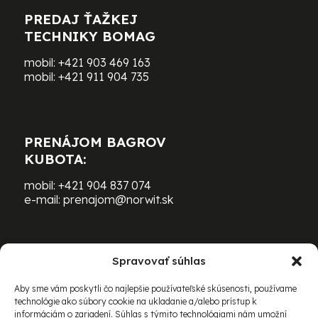
PREDAJ ŤAŽKEJ
TECHNIKY BOMAG
mobil:
+421 903 469 163
mobil:
+421 911 904 735
PRENÁJOM BAGROV
KUBOTA:
mobil:
+421 904 837 074
e-mail:
prenajom@norwit.sk
Spravovať súhlas
PRENÁJOM ŤAŽKEJ TECHNIKY
BOMAG:
Aby sme vám poskytli čo najlepšie používateľské skúsenosti, používame
technológie ako súbory cookie na ukladanie a/alebo prístup k
mobil:
+421 903 469 163
informáciám o zariadení. Súhlas s týmito technológiami nám umožní