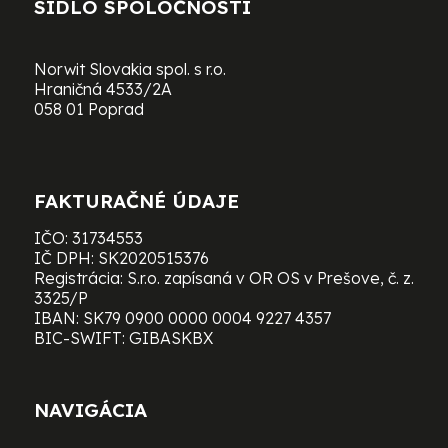
SÍDLO SPOLOČNOSTI
Norwit Slovakia spol. s r.o.
Hraničná 4533/2A
058 01 Poprad
FAKTURAČNÉ ÚDAJE
IČO: 31734553
IČ DPH: SK2020515376
Registrácia: S.r.o. zapísaná v OR OS v Prešove, č. z.
3325/P
IBAN: SK79 0900 0000 0004 9227 4357
BIC-SWIFT: GIBASKBX
NAVIGÁCIA