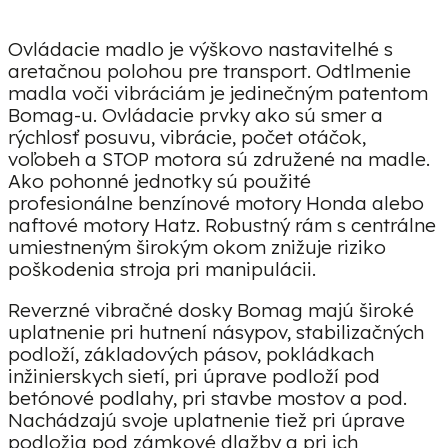
Ovládacie madlo je výškovo nastavitelhé s
aretačnou polohou pre transport. Odtlmenie
madla voči vibráciám je jedinečným patentom
Bomag-u. Ovládacie prvky ako sú smer a
rýchlosť posuvu, vibrácie, počet otáčok,
voľobeh a STOP motora sú združené na madle.
Ako pohonné jednotky sú použité
profesionálne benzínové motory Honda alebo
naftové motory Hatz. Robustný rám s centrálne
umiestneným širokým okom znižuje riziko
poškodenia stroja pri manipulácii.
Reverzné vibračné dosky Bomag majú široké
uplatnenie pri hutnení násypov, stabilizačných
podloží, základových pásov, pokládkach
inžinierskych sietí, pri úprave podloží pod
betónové podlahy, pri stavbe mostov a pod.
Nachádzajú svoje uplatnenie tiež pri úprave
podložia pod zámkové dlažby a pri ich