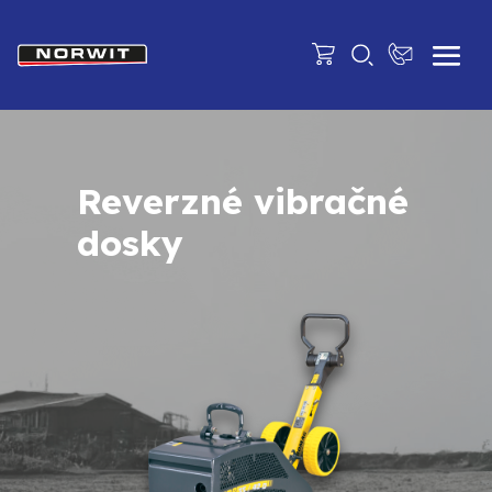
Reverzné vibračné
dosky