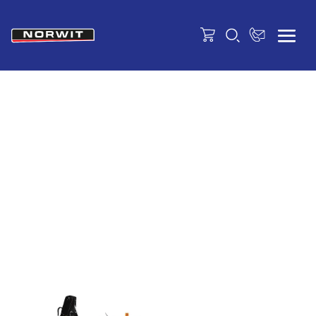
Rýpadlo-
nakladač
6 Series 642
ZISTIŤ VIAC