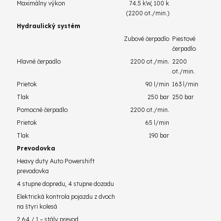
Maximálny výkon
74.5 kW, 100 k
(2200 ot./min.)
Hydraulický systém
Zubové čerpadlo
Piestové
čerpadlo
Hlavné čerpadlo
2200 ot./min.
2200
ot./min.
Prietok
90 l/min
163 l/min
Tlak
250 bar
250 bar
Pomocné čerpadlo
2200 ot./min.
Prietok
65 l/min
Tlak
190 bar
Prevodovka
Heavy duty Auto Powershift
prevodovka
4 stupne dopredu, 4 stupne dozadu
Elektrická kontrola pojazdu z dvoch
na štyri kolesá
2,64 / 1 – stály prevod