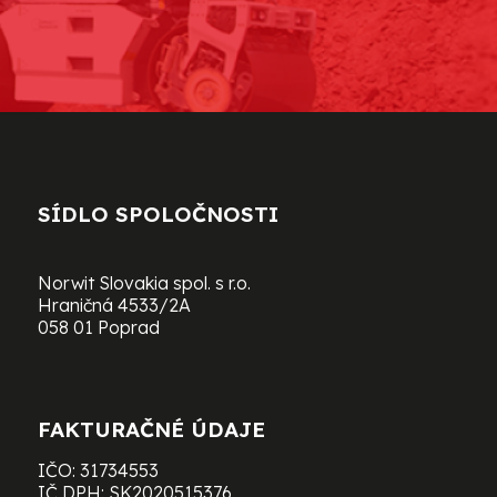
SÍDLO SPOLOČNOSTI
Norwit Slovakia spol. s r.o.
Hraničná 4533/2A
058 01 Poprad
FAKTURAČNÉ ÚDAJE
IČO: 31734553
IČ DPH: SK2020515376