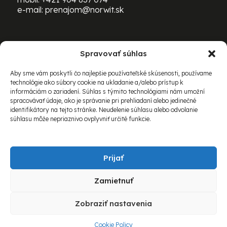
e-mail:
prenajom@norwit.sk
Spravovať súhlas
PRENÁJOM ŤAŽKEJ TECHNIKY
BOMAG:
Aby sme vám poskytli čo najlepšie používateľské skúsenosti, používame
technológie ako súbory cookie na ukladanie a/alebo prístup k
mobil:
+421 903 469 163
informáciám o zariadení. Súhlas s týmito technológiami nám umožní
e-mail:
richard.schovanec@norwit.sk
spracovávať údaje, ako je správanie pri prehliadaní alebo jedinečné
identifikátory na tejto stránke. Neudelenie súhlasu alebo odvolanie
súhlasu môže nepriaznivo ovplyvniť určité funkcie.
Prijať
Zamietnuť
© 2026 Norwit Slovakia spol. s r.o. Všetky práva
Zobraziť nastavenia
vyhradené.
Cookie Policy