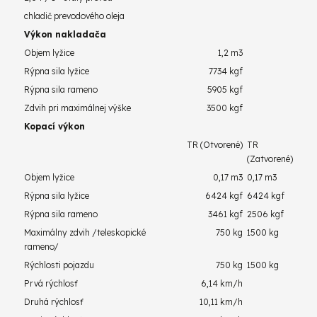
chladič prevodového oleja
Výkon nakladača
Objem lyžice
1,2 m3
Rýpna sila lyžice
7734 kgf
Rýpna sila rameno
5905 kgf
Zdvih pri maximálnej výške
3500 kgf
Kopací výkon
TR (Otvorené)
TR
(Zatvorené)
Objem lyžice
0,17 m3
0,17 m3
Rýpna sila lyžice
6424 kgf
6424 kgf
Rýpna sila rameno
3461 kgf
2506 kgf
Maximálny zdvih /teleskopické
750 kg
1500 kg
rameno/
Rýchlosti pojazdu
750 kg
1500 kg
Prvá rýchlosť
6,14 km/h
Druhá rýchlosť
10,11 km/h