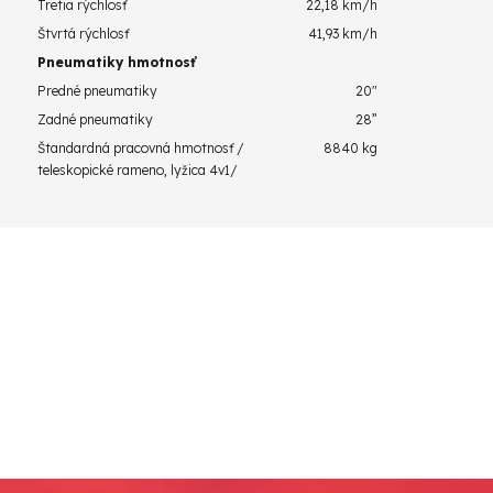
Tretia rýchlosť
22,18 km/h
Štvrtá rýchlosť
41,93 km/h
Pneumatiky hmotnosť
Predné pneumatiky
20"
Zadné pneumatiky
28”
Štandardná pracovná hmotnosť /
8840 kg
teleskopické rameno, lyžica 4v1/