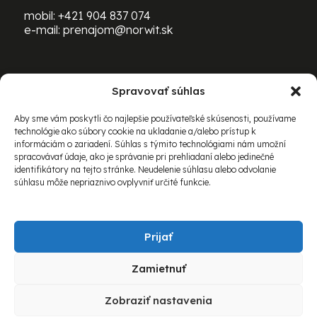
mobil:
+421 904 837 074
e-mail:
prenajom@norwit.sk
Spravovať súhlas
PRENÁJOM ŤAŽKEJ TECHNIKY
BOMAG:
Aby sme vám poskytli čo najlepšie používateľské skúsenosti, používame
technológie ako súbory cookie na ukladanie a/alebo prístup k
mobil:
+421 903 469 163
informáciám o zariadení. Súhlas s týmito technológiami nám umožní
e-mail:
richard.schovanec@norwit.sk
spracovávať údaje, ako je správanie pri prehliadaní alebo jedinečné
identifikátory na tejto stránke. Neudelenie súhlasu alebo odvolanie
súhlasu môže nepriaznivo ovplyvniť určité funkcie.
Prijať
Zamietnuť
© 2026 Norwit Slovakia spol. s r.o. Všetky práva
Zobraziť nastavenia
vyhradené.