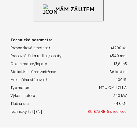
MÁM ZÁUJEM
Technické parametre
Prevádzková hmotnosť
41200 kg
Pracovná šírka radlice/lopaty
4540 mm
Objem radlice/lopaty
13,8 m3
Statické lineárne zaťaženie
86 kg/cm
Maximálna stúpavosť
100 %
Typ motora
MTU OM 471 LA
Výkon motora
340 kW
Tlačná sila
448 kN
technický list [EN]
BC 873 RB-5 s radlicou