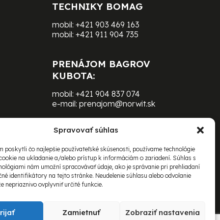
TECHNIKY BOMAG
mobil:
+421 903 469 163
mobil:
+421 911 904 735
PRENÁJOM BAGROV
KUBOTA:
mobil:
+421 904 837 074
e-mail:
prenajom@norwit.sk
Spravovať súhlas
PRENÁJOM ŤAŽKEJ
TECHNIKY BOMAG:
 poskytli čo najlepšie používateľské skúsenosti, používame technológie
cookie na ukladanie a/alebo prístup k informáciám o zariadení. Súhlas s
mobil:
+421 903 469 163
nológiami nám umožní spracovávať údaje, ako je správanie pri prehliadaní
e-mail:
čné identifikátory na tejto stránke. Neudelenie súhlasu alebo odvolanie
richard.schovanec@norwit.sk
 nepriaznivo ovplyvniť určité funkcie.
rijať
Zamietnuť
Zobraziť nastavenia
adené.