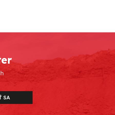
ter
ch
Ť SA