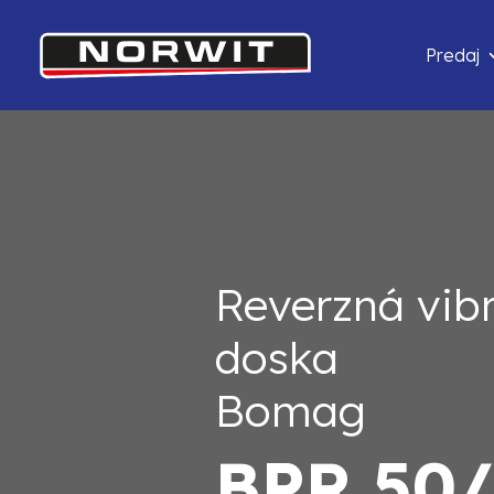
Predaj
Reverzná vib
doska
Bomag
BPR 50/