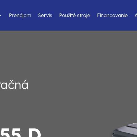
Prenájom
Servis
Použité stroje
Financovanie
račná
55 D