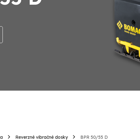
ia
Reverzné vibračné dosky
BPR 50/55 D