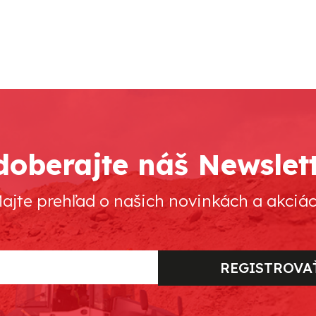
oberajte náš Newslet
ajte prehľad o našich novinkách a akciá
REGISTROVA