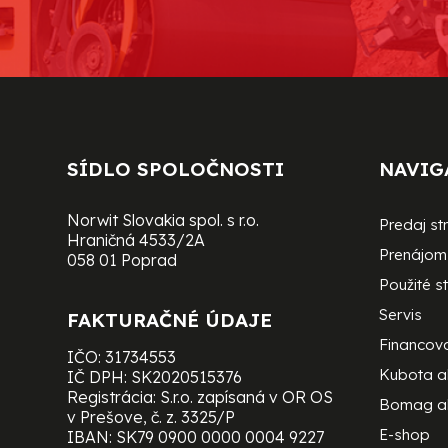
SÍDLO SPOLOČNOSTI
NAVIG
Norwit Slovakia spol. s r.o.
Predaj st
Hraničná 4533/2A
Prenájom 
058 01 Poprad
Použité st
Servis
FAKTURAČNÉ ÚDAJE
Financov
IČO: 31734553
Kubota 
IČ DPH: SK2020515376
Registrácia: S.r.o. zapísaná v OR OS
Bomag a
v Prešove, č. z. 3325/P
E-shop
IBAN: SK79 0900 0000 0004 9227