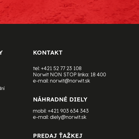
Y
KONTAKT
tel:
+421 52 77 23 108
Norwit NON STOP linka:
18 400
e-mail:
norwit@norwit.sk
dní
NÁHRADNÉ DIELY
mobil:
+421 903 634 343
e-mail:
diely@norwit.sk
PREDAJ ŤAŽKEJ