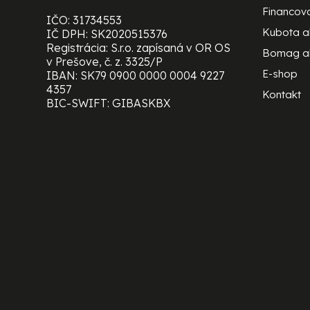
Financov
IČO: 31734553
Kubota 
IČ DPH: SK2020515376
Registrácia: S.r.o. zapísaná v OR OS
Bomag a
v Prešove, č. z. 3325/P
E-shop
IBAN: SK79 0900 0000 0004 9227
4357
Kontakt
BIC-SWIFT: GIBASKBX