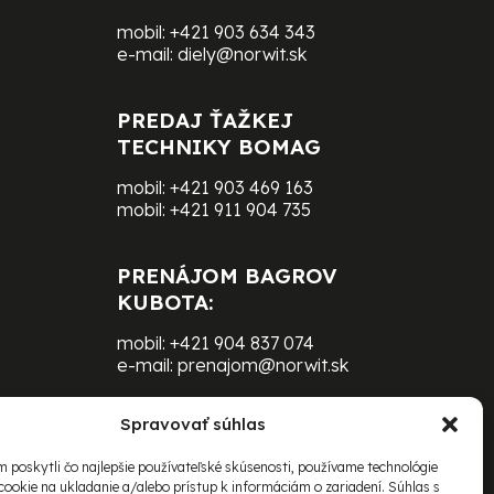
mobil:
+421 903 634 343
e-mail:
diely@norwit.sk
PREDAJ ŤAŽKEJ
TECHNIKY BOMAG
mobil:
+421 903 469 163
mobil:
+421 911 904 735
PRENÁJOM BAGROV
KUBOTA:
mobil:
+421 904 837 074
e-mail:
prenajom@norwit.sk
Spravovať súhlas
PRENÁJOM ŤAŽKEJ
TECHNIKY BOMAG:
 poskytli čo najlepšie používateľské skúsenosti, používame technológie
cookie na ukladanie a/alebo prístup k informáciám o zariadení. Súhlas s