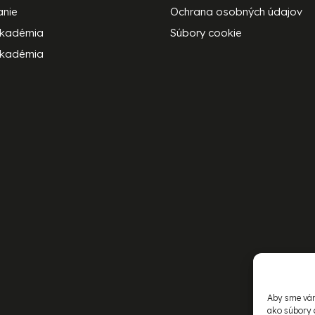
anie
Ochrana osobných údajov
akadémia
Súbory cookie
kadémia
Aby sme vám
ako súbory 