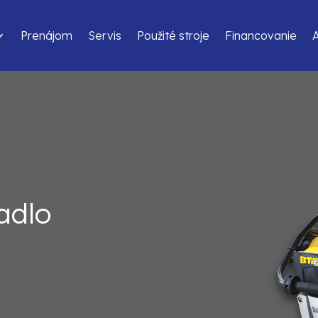
Prenájom
Servis
Použité stroje
Financovanie
adlo