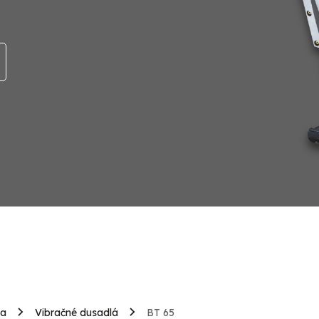
ia
Vibračné dusadlá
BT 65