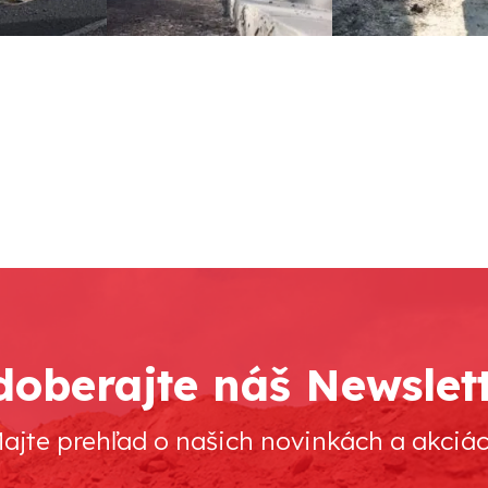
oberajte náš Newslet
ajte prehľad o našich novinkách a akciá