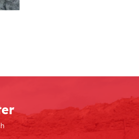
ter
ch