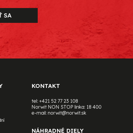
Ť SA
Y
KONTAKT
tel:
+421 52 77 23 108
Norwit NON STOP linka:
18 400
e-mail:
norwit@norwit.sk
dní
NÁHRADNÉ DIELY