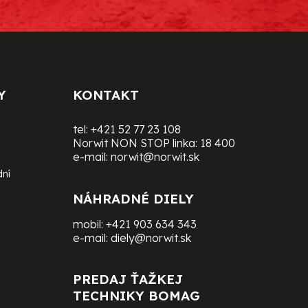
Y
KONTAKT
tel:
+421 52 77 23 108
Norwit NON STOP linka:
18 400
e-mail:
norwit@norwit.sk
dní
NÁHRADNÉ DIELY
mobil:
+421 903 634 343
e-mail:
diely@norwit.sk
PREDAJ ŤAŽKEJ
TECHNIKY BOMAG