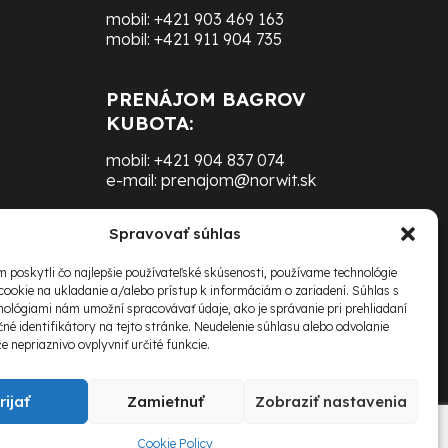
mobil:
+421 903 469 163
mobil:
+421 911 904 735
PRENÁJOM BAGROV
KUBOTA:
mobil:
+421 904 837 074
e-mail:
prenajom@norwit.sk
Spravovať súhlas
PRENÁJOM ŤAŽKEJ
TECHNIKY BOMAG:
 poskytli čo najlepšie používateľské skúsenosti, používame technológie
cookie na ukladanie a/alebo prístup k informáciám o zariadení. Súhlas s
mobil:
+421 903 469 163
nológiami nám umožní spracovávať údaje, ako je správanie pri prehliadaní
e-mail:
čné identifikátory na tejto stránke. Neudelenie súhlasu alebo odvolanie
richard.schovanec@norwit.sk
 nepriaznivo ovplyvniť určité funkcie.
adené.
rijať
Zamietnuť
Zobraziť nastavenia
Cookie Policy