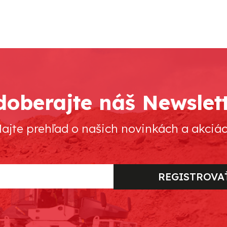
oberajte náš Newslet
ajte prehľad o našich novinkách a akciá
REGISTROVA