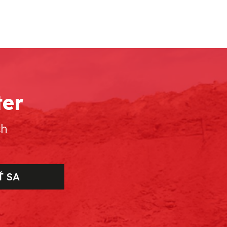
ter
ch
Ť SA