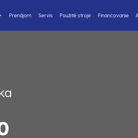
Prenájom
Servis
Použité stroje
Financovanie
ka
0