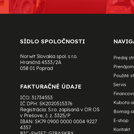
SÍDLO SPOLOČNOSTI
NAVIG
Norwit Slovakia spol. s r.o.
Predaj st
Hraničná 4533/2A
Prenájom 
058 01 Poprad
Použité st
Servis
FAKTURAČNÉ ÚDAJE
Financov
IČO: 31734553
Kubota 
IČ DPH: SK2020515376
Registrácia: S.r.o. zapísaná v OR OS
Bomag a
v Prešove, č. z. 3325/P
E-shop
IBAN: SK79 0900 0000 0004 9227
4357
Kontakt
BIC-SWIFT: GIBASKBX