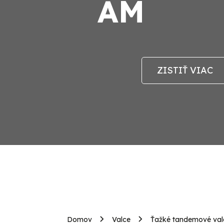
AM
ZISTIŤ VIAC
Domov
Valce
Ťažké tandemové valc