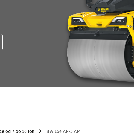
e od 7 do 16 ton
BW 154 AP-5 AM