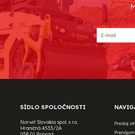
M
SÍDLO SPOLOČNOSTI
NAVIG
Norwit Slovakia spol. s r.o.
Predaj st
Hraničná 4533/2A
Prenájom 
058 01 Poprad