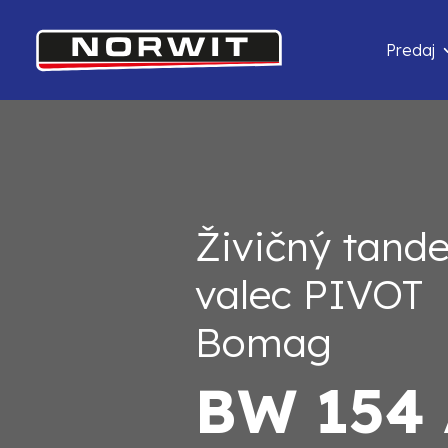
Predaj
Živičný tan
valec PIVOT
Bomag
BW 154 