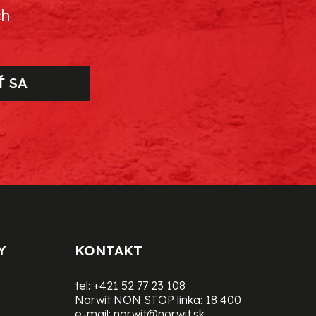
ch
Ť SA
Y
KONTAKT
tel:
+421 52 77 23 108
Norwit NON STOP linka:
18 400
e-mail:
norwit@norwit.sk