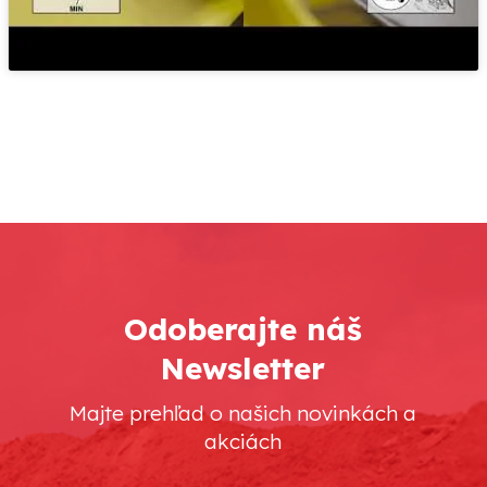
Odoberajte náš
Newsletter
Majte prehľad o našich novinkách a
akciách