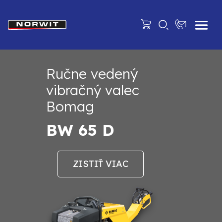
Ručne vedený
vibračný valec
Bomag
BW 65 D
ZISTIŤ VIAC