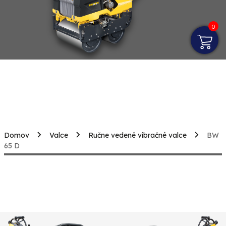
0
Domov
Valce
Ručne vedené vibračné valce
BW
65 D