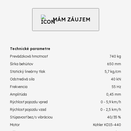
MÁM ZÁUJEM
Technické parametre
Prevádzková hmotnosť
740 kg
Šírka behúňov
650 mm
Statický lineárny tlak
5,7 kg/cm
Odstredivá sila
40 kN
Frekvencia
55 Hz
Amplitúda
0,45 mm
Rýchlosť pojazdu vpred
0 - 5,9 km/h
Rýchlosť pojazdu vzad
0 - 2,5 km/h
Stúpavosť bez/s vibráciou
40/35 %
Motor
Kohler KD15-440