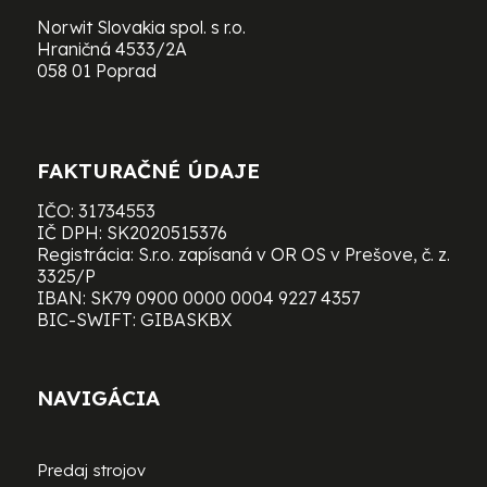
Norwit Slovakia spol. s r.o.
Hraničná 4533/2A
058 01 Poprad
FAKTURAČNÉ ÚDAJE
IČO: 31734553
IČ DPH: SK2020515376
Registrácia: S.r.o. zapísaná v OR OS v Prešove, č. z.
3325/P
IBAN: SK79 0900 0000 0004 9227 4357
BIC-SWIFT: GIBASKBX
NAVIGÁCIA
Predaj strojov