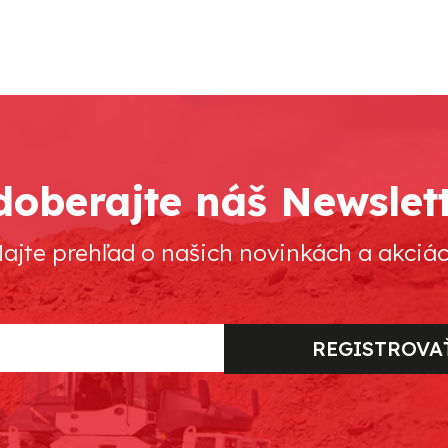
oberajte náš Newslet
ajte prehľad o našich novinkách a akciá
REGISTROVA