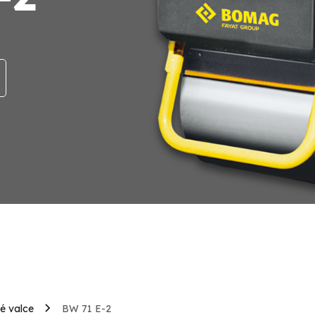
é valce
BW 71 E-2