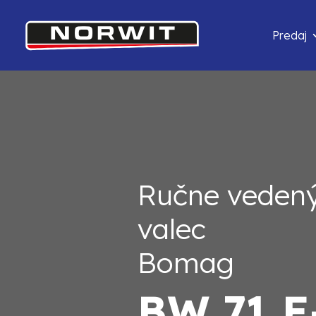
Predaj
Ručne vedený
valec
Bomag
BW 71 E