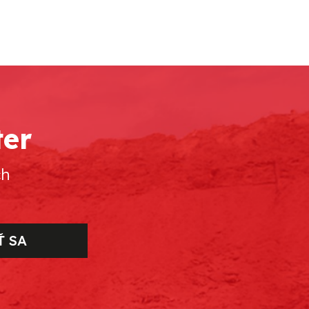
ter
ch
Ť SA