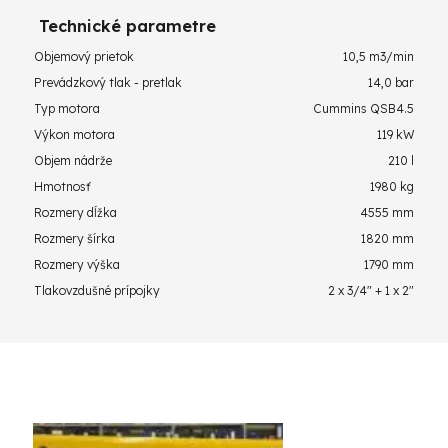
Technické parametre
Objemový prietok
10,5 m3/min
Prevádzkový tlak - pretlak
14,0 bar
Typ motora
Cummins QSB4.5
Výkon motora
119 kW
Objem nádrže
210 l
Hmotnosť
1980 kg
Rozmery dĺžka
4555 mm
Rozmery šírka
1820 mm
Rozmery výška
1790 mm
Tlakovzdušné prípojky
2 x 3/4" + 1 x 2"