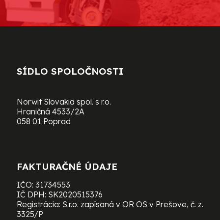
SÍDLO SPOLOČNOSTI
Norwit Slovakia spol. s r.o.
Hraničná 4533/2A
058 01 Poprad
FAKTURAČNÉ ÚDAJE
IČO: 31734553
IČ DPH: SK2020515376
Registrácia: S.r.o. zapísaná v OR OS v Prešove, č. z.
3325/P