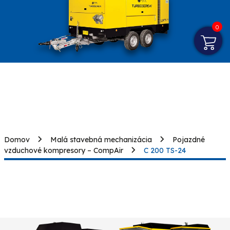
0
Domov
Malá stavebná mechanizácia
Pojazdné
vzduchové kompresory – CompAir
C 200 TS-24