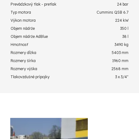
Prevádzkový tlak - pretlak
24 bar
Typ motora
Cummins QSB 6.7
Výkon motora
224 kW
Objem nádrže
350 l
Objem nádrže AdBlue
38 l
Hmotnosť
3490 kg
Rozmery dĺžka
5403 mm
Rozmery šírka
1960 mm
Rozmery výška
2568 mm
Tlakovzdušné prípojky
3 x 3/4"