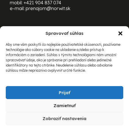
mobil:
+421 904 837 074
e-mail:
prenajom@norwit.sk
Spravovať súhlas
PRENÁJOM ŤAŽKEJ TECHNIKY
BOMAG:
Aby sme vám poskytli čo najlepšie používateľské skúsenosti, používame
technológie ako súbory cookie na ukladanie a/alebo prístup k
mobil:
+421 903 469 163
informáciám o zariadení. Súhlas s týmito technológiami nám umožní
e-mail:
richard.schovanec@norwit.sk
spracovávať údaje, ako je správanie pri prehliadaní alebo jedinečné
identifikátory na tejto stránke. Neudelenie súhlasu alebo odvolanie
súhlasu môže nepriaznivo ovplyvniť určité funkcie.
Prijať
Zamietnuť
© 2026 Norwit Slovakia spol. s r.o. Všetky práva
Zobraziť nastavenia
vyhradené.