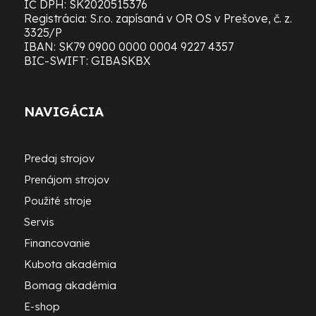
IČ DPH: SK2020515376
Registrácia: S.r.o. zapísaná v OR OS v Prešove, č. z.
3325/P
IBAN: SK79 0900 0000 0004 9227 4357
BIC-SWIFT: GIBASKBX
NAVIGÁCIA
Predaj strojov
Prenájom strojov
Použité stroje
Servis
Financovanie
Kubota akadémia
Bomag akadémia
E-shop