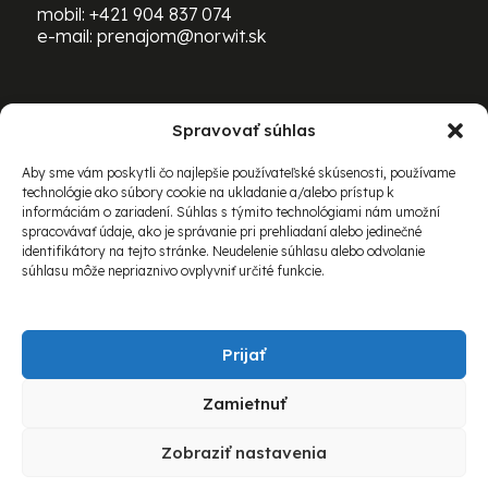
mobil:
+421 904 837 074
e-mail:
prenajom@norwit.sk
Spravovať súhlas
PRENÁJOM ŤAŽKEJ TECHNIKY
BOMAG:
Aby sme vám poskytli čo najlepšie používateľské skúsenosti, používame
technológie ako súbory cookie na ukladanie a/alebo prístup k
mobil:
+421 903 469 163
informáciám o zariadení. Súhlas s týmito technológiami nám umožní
e-mail:
richard.schovanec@norwit.sk
spracovávať údaje, ako je správanie pri prehliadaní alebo jedinečné
identifikátory na tejto stránke. Neudelenie súhlasu alebo odvolanie
súhlasu môže nepriaznivo ovplyvniť určité funkcie.
Prijať
Zamietnuť
© 2026 Norwit Slovakia spol. s r.o. Všetky práva
Zobraziť nastavenia
vyhradené.