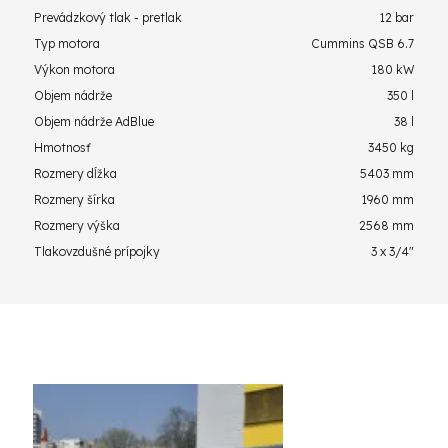
Prevádzkový tlak - pretlak
12 bar
Typ motora
Cummins QSB 6.7
Výkon motora
180 kW
Objem nádrže
350 l
Objem nádrže AdBlue
38 l
Hmotnosť
3450 kg
Rozmery dĺžka
5403 mm
Rozmery šírka
1960 mm
Rozmery výška
2568 mm
Tlakovzdušné prípojky
3 x 3/4"