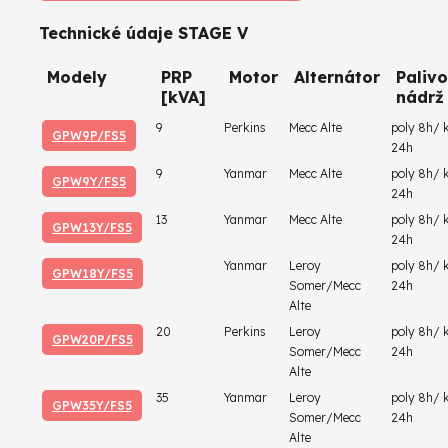
Technické údaje STAGE V
Modely
PRP
Motor
Alternátor
Paliv
[kVA]
nádrž 
9
Perkins
Mecc Alte
poly 8h/ 
GPW9P/FS5
24h
9
Yanmar
Mecc Alte
poly 8h/ 
GPW9Y/FS5
24h
13
Yanmar
Mecc Alte
poly 8h/ 
GPW13Y/FS5
24h
Yanmar
Leroy
poly 8h/ 
GPW18Y/FS5
Somer/Mecc
24h
Alte
20
Perkins
Leroy
poly 8h/ 
GPW20P/FS5
Somer/Mecc
24h
Alte
35
Yanmar
Leroy
poly 8h/ 
GPW35Y/FS5
Somer/Mecc
24h
Alte