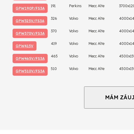
191
Perkins
Mecc Alte
3700x12
GPW190P/FS3A
326
Volvo
Mecc Alte
4000x14
GPW325V/FS3A
370
Volvo
Mecc Alte
4000x14
GPW370V/FS3A
419
Volvo
Mecc Alte
4000x14
GPW415V
465
Volvo
Mecc Alte
4500x15
GPW465V/FS3A
510
Volvo
Mecc Alte
4500x15
GPW510V/FS3A
MÁM ZÁU