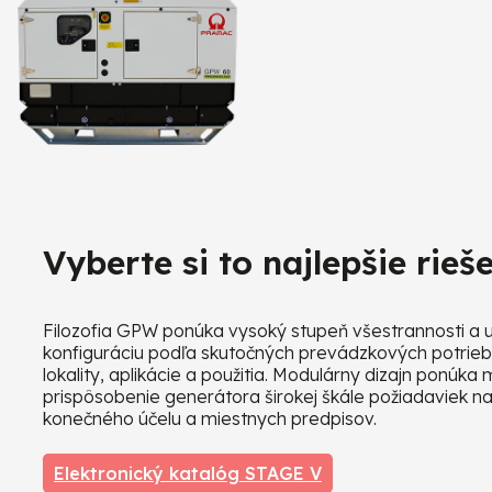
Vyberte si to najlepšie rieš
Filozofia GPW ponúka vysoký stupeň všestrannosti a 
konfiguráciu podľa skutočných prevádzkových potrieb: 
lokality, aplikácie a použitia. Modulárny dizajn ponúk
prispôsobenie generátora širokej škále požiadaviek na
konečného účelu a miestnych predpisov.
Elektronický katalóg STAGE V