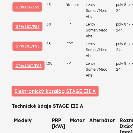
43
Yanmar
Leroy
poly 8h/ 
GPW45Y/FS5
Somer/Mecc
24h
Alte
60
FPT
Leroy
poly 8h/ 
GPW60I/FS5
Somer/Mecc
24h
Alte
83
FPT
Leroy
poly 8h/ 
GPW80I/FS5
Somer/Mecc
24h
Alte
100
FPT
Leroy
poly 8h/ 
GPW100I/FS5
Somer/Mecc
24h
Alte
Elektronický katalóg STAGE III A
Technické údaje STAGE III A
Modely
PRP
Motor
Alternátor
Rozm
[kVA]
DxŠx
[mm]