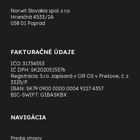
Norwit Slovakia spol. s r.o.
Hraničná 4533/2A
058 01 Poprad
FAKTURAČNÉ ÚDAJE
IČO: 31734553
IČ DPH: SK2020515376
Registrácia: S.r.o. zapísaná v OR OS v Prešove, č. z.
3325/P
IBAN: SK79 0900 0000 0004 9227 4357
BIC-SWIFT: GIBASKBX
NAVIGÁCIA
Predaj strojov