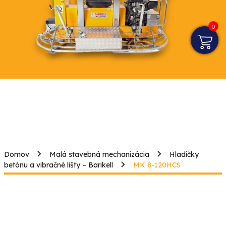
0
Domov
Malá stavebná mechanizácia
Hladičky
betónu a vibračné lišty – Barikell
MK 8-120HCS