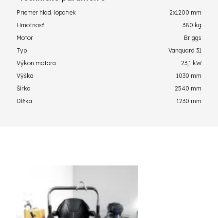
Priemer hlad. lopatiek
2x1200 mm
Hmotnosť
380 kg
Motor
Briggs
Typ
Vanquard 31
Výkon motora
23,1 kW
Výška
1030 mm
Šírka
2540 mm
Dĺžka
1230 mm