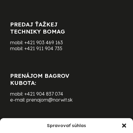
PREDAJ ŤAŽKEJ
TECHNIKY BOMAG
mobil:
+421 903 469 163
mobil:
+421 911 904 735
PRENÁJOM BAGROV
KUBOTA:
mobil:
+421 904 837 074
e-mail:
prenajom@norwit.sk
Spravovať súhlas
PRENÁJOM ŤAŽKEJ TECHNIKY