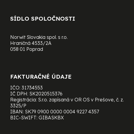
SÍDLO SPOLOČNOSTI
Norwit Slovakia spol. s r.o.
Hraničná 4533/2A
058 01 Poprad
FAKTURAČNÉ ÚDAJE
IČO: 31734553
IČ DPH: SK2020515376
Registrácia: S.r.o. zapísaná v OR OS v Prešove, č. z.
3325/P
IBAN: SK79 0900 0000 0004 9227 4357
BIC-SWIFT: GIBASKBX