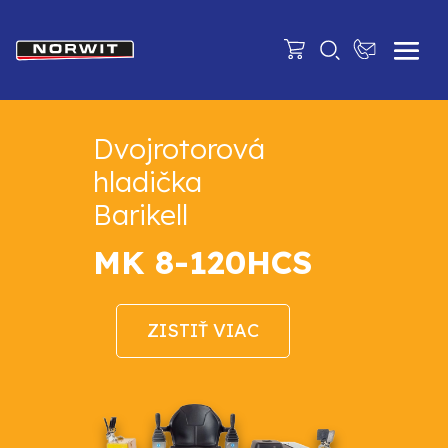
Dvojrotorová
hladička
Barikell
MK 8-120HCS
ZISTIŤ VIAC