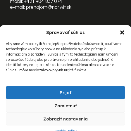
mobil:
+421 904 837 074
e-mail:
prenajom@norwit.sk
Spravovať súhlas
PRENÁJOM ŤAŽKEJ TECHNIKY
BOMAG:
Aby sme vám poskytli čo najlepšie používateľské skúsenosti, používame
technológie ako súbory cookie na ukladanie a/alebo prístup k
mobil:
+421 903 469 163
informáciám o zariadení. Súhlas s týmito technológiami nám umožní
e-mail:
richard.schovanec@norwit.sk
spracovávať údaje, ako je správanie pri prehliadaní alebo jedinečné
identifikátory na tejto stránke. Neudelenie súhlasu alebo odvolanie
súhlasu môže nepriaznivo ovplyvniť určité funkcie.
Prijať
Zamietnuť
© 2026 Norwit Slovakia spol. s r.o. Všetky práva
Zobraziť nastavenia
vyhradené.