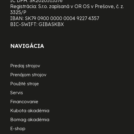
IČ DPH: SK2020515376
Registrácia: S.r.o. zapísaná v OR OS v Prešove, č. z.
3325/P
IBAN: SK79 0900 0000 0004 9227 4357
BIC-SWIFT: GIBASKBX
NAVIGÁCIA
Predaj strojov
Prenájom strojov
Použité stroje
Servis
Financovanie
Kubota akadémia
Bomag akadémia
E-shop