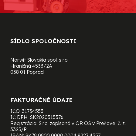
SÍDLO SPOLOČNOSTI
Norwit Slovakia spol. s r.o.
Hraničná 4533/2A
058 01 Poprad
FAKTURAČNÉ ÚDAJE
IČO: 31734553
IČ DPH: SK2020515376
Registrácia: S.r.o. zapísaná v OR OS v Prešove, č. z.
3325/P
IBAN: SK79 0900 0000 0004 9227 4357