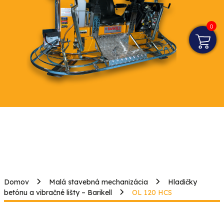
0
Domov
Malá stavebná mechanizácia
Hladičky
betónu a vibračné lišty – Barikell
OL 120 HCS