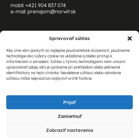
mobil:
+421 904 837 074
e-mail:
prenajom@norwit.sk
Spravovať súhlas
PRENÁJOM ŤAŽKEJ TECHNIKY
BOMAG:
Aby sme vám poskytli čo najlepšie používateľské skúsenosti, používame
technológie ako súbory cookie na ukladanie a/alebo prístup k
mobil:
+421 903 469 163
informáciám o zariadení. Súhlas s týmito technológiami nám umožní
e-mail:
richard.schovanec@norwit.sk
spracovávať údaje, ako je správanie pri prehliadaní alebo jedinečné
identifikátory na tejto stránke. Neudelenie súhlasu alebo odvolanie
súhlasu môže nepriaznivo ovplyvniť určité funkcie.
Prijať
Zamietnuť
© 2026 Norwit Slovakia spol. s r.o. Všetky práva
Zobraziť nastavenia
vyhradené.