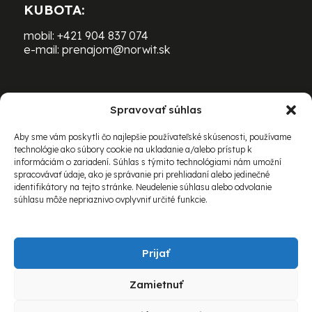
KUBOTA:
mobil:
+421 904 837 074
e-mail:
prenajom@norwit.sk
Spravovať súhlas
PRENÁJOM ŤAŽKEJ TECHNIKY
BOMAG:
Aby sme vám poskytli čo najlepšie používateľské skúsenosti, používame
technológie ako súbory cookie na ukladanie a/alebo prístup k
mobil:
+421 903 469 163
informáciám o zariadení. Súhlas s týmito technológiami nám umožní
e-mail:
richard.schovanec@norwit.sk
spracovávať údaje, ako je správanie pri prehliadaní alebo jedinečné
identifikátory na tejto stránke. Neudelenie súhlasu alebo odvolanie
súhlasu môže nepriaznivo ovplyvniť určité funkcie.
Prijať
Zamietnuť
© 2026 Norwit Slovakia spol. s r.o. Všetky práva