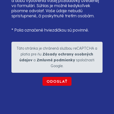
a dobu vybavenia vašej požiadavky uvedenej
vo formulári. Súhlas je možné kedykoľvek
písomne odvolať. Vaše údaje nebudú
spristupnené, či poskytnuté tretím osobám.
* Polia označené hviezdičkou sú povinné.
Táto stránka je chránená službou reCAPTCHA a
platia pre ňu
Zásady ochrany osobných
údajov
a
Zmluvné podmienky
spoločnosti
Google.