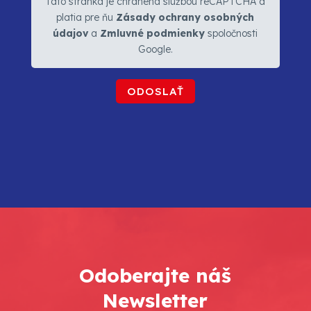
Táto stránka je chránená službou reCAPTCHA a
platia pre ňu
Zásady ochrany osobných
údajov
a
Zmluvné podmienky
spoločnosti
Google.
Odoberajte náš
Newsletter