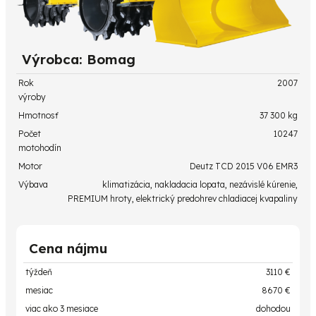
Výrobca: Bomag
Rok
2007
výroby
Hmotnosť
37 300 kg
Počet
10247
motohodín
Motor
Deutz TCD 2015 V06 EMR3
Výbava
klimatizácia, nakladacia lopata, nezávislé kúrenie,
PREMIUM hroty, elektrický predohrev chladiacej kvapaliny
Cena nájmu
týždeň
3110 €
mesiac
8670 €
viac ako 3 mesiace
dohodou