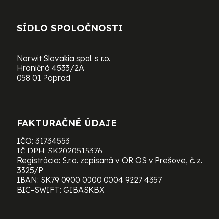
SÍDLO SPOLOČNOSTI
Norwit Slovakia spol. s r.o.
Hraničná 4533/2A
058 01 Poprad
FAKTURAČNÉ ÚDAJE
IČO: 31734553
IČ DPH: SK2020515376
Registrácia: S.r.o. zapísaná v OR OS v Prešove, č. z.
3325/P
IBAN: SK79 0900 0000 0004 9227 4357
BIC-SWIFT: GIBASKBX