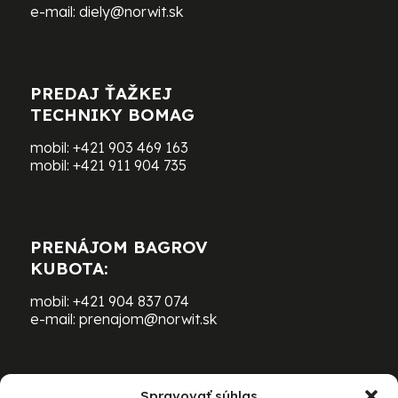
e-mail:
diely@norwit.sk
PREDAJ ŤAŽKEJ
TECHNIKY BOMAG
mobil:
+421 903 469 163
mobil:
+421 911 904 735
PRENÁJOM BAGROV
KUBOTA:
mobil:
+421 904 837 074
e-mail:
prenajom@norwit.sk
Spravovať súhlas