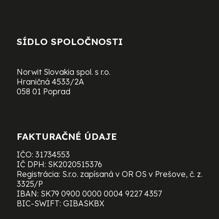
SÍDLO SPOLOČNOSTI
Norwit Slovakia spol. s r.o.
Hraničná 4533/2A
058 01 Poprad
FAKTURAČNÉ ÚDAJE
IČO: 31734553
IČ DPH: SK2020515376
Registrácia: S.r.o. zapísaná v OR OS v Prešove, č. z.
3325/P
IBAN: SK79 0900 0000 0004 9227 4357
BIC-SWIFT: GIBASKBX