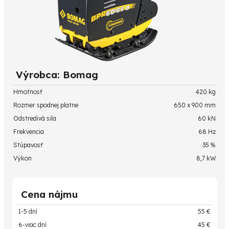
Výrobca: Bomag
Hmotnosť
420 kg
Rozmer spodnej platne
650 x 900 mm
Odstredivá sila
60 kN
Frekvencia
68 Hz
Stúpavosť
35 %
Výkon
8,7 kW
Cena nájmu
1-5 dní
55 €
6-viac dní
45 €