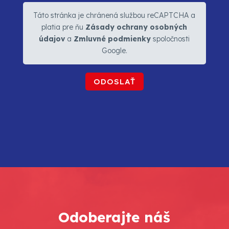
Táto stránka je chránená službou reCAPTCHA a
platia pre ňu
Zásady ochrany osobných
údajov
a
Zmluvné podmienky
spoločnosti
Google.
Odoberajte náš