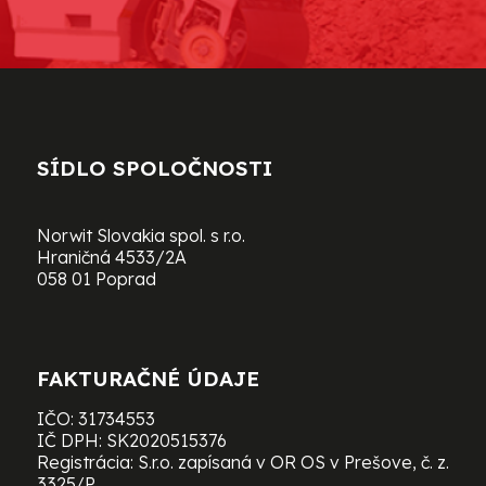
SÍDLO SPOLOČNOSTI
Norwit Slovakia spol. s r.o.
Hraničná 4533/2A
058 01 Poprad
FAKTURAČNÉ ÚDAJE
IČO: 31734553
IČ DPH: SK2020515376
Registrácia: S.r.o. zapísaná v OR OS v Prešove, č. z.
3325/P