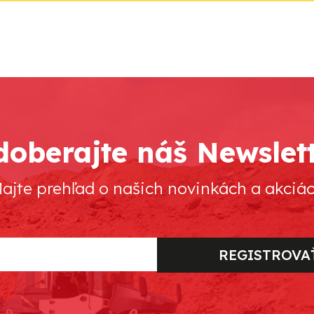
oberajte náš Newslet
ajte prehľad o našich novinkách a akciá
REGISTROVA