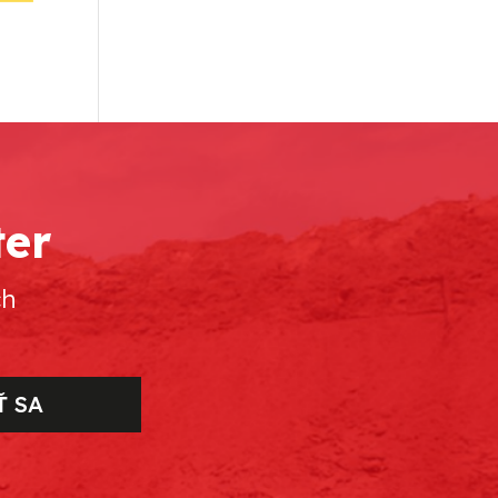
ter
ch
Ť SA