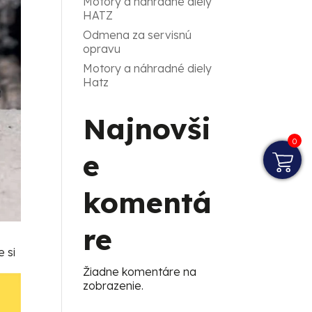
Motory a náhradné diely
HATZ
Odmena za servisnú
opravu
Motory a náhradné diely
Hatz
Najnovši
0
e
komentá
re
 si
Žiadne komentáre na
zobrazenie.