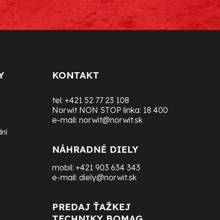
Y
KONTAKT
tel:
+421 52 77 23 108
Norwit NON STOP linka:
18 400
e-mail:
norwit@norwit.sk
dní
NÁHRADNÉ DIELY
mobil:
+421 903 634 343
e-mail:
diely@norwit.sk
PREDAJ ŤAŽKEJ
TECHNIKY BOMAG