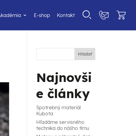
Akadémia
E-shop
Kontakt
Hľadať
Najnovši
e články
Spotrebný materiál
Kubota
Hľadáme servisného
technika do nášho tímu