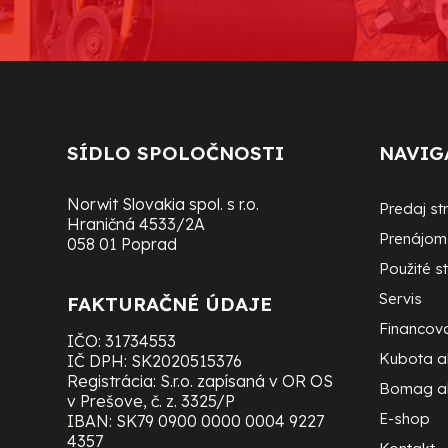
SÍDLO SPOLOČNOSTI
NAVIG
Norwit Slovakia spol. s r.o.
Predaj st
Hraničná 4533/2A
Prenájom 
058 01 Poprad
Použité st
Servis
FAKTURAČNÉ ÚDAJE
Financov
IČO: 31734553
Kubota 
IČ DPH: SK2020515376
Registrácia: S.r.o. zapísaná v OR OS
Bomag a
v Prešove, č. z. 3325/P
E-shop
IBAN: SK79 0900 0000 0004 9227
4357