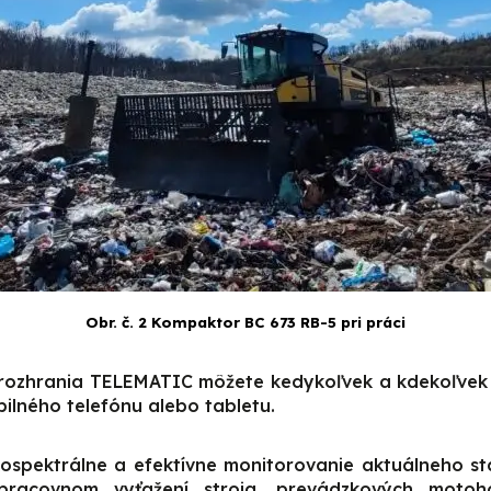
Obr. č. 2 Kompaktor BC 673 RB-5 pri práci
rozhrania TELEMATIC môžete kedykoľvek a kdekoľvek 
ilného telefónu alebo tabletu.
kospektrálne a efektívne monitorovanie aktuálneho st
 pracovnom vyťažení stroja, prevádzkových motoh