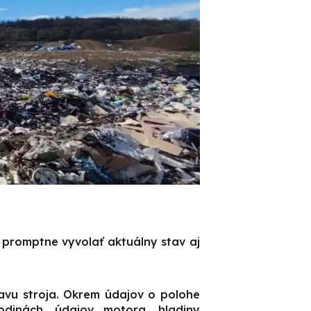
promptne vyvolať aktuálny stav aj
avu stroja. Okrem údajov o polohe
odinách, údajov motora, hladiny