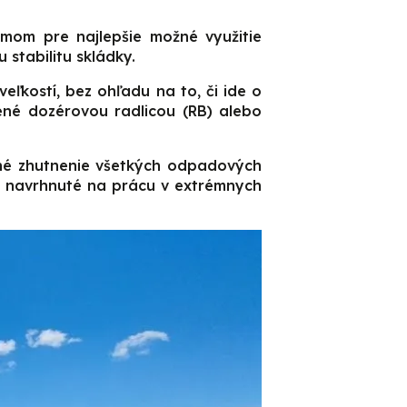
om pre najlepšie možné využitie
stabilitu skládky.
kostí, bez ohľadu na to, či ide o
né dozérovou radlicou (RB) alebo
žné zhutnenie všetkých odpadových
e navrhnuté na prácu v extrémnych