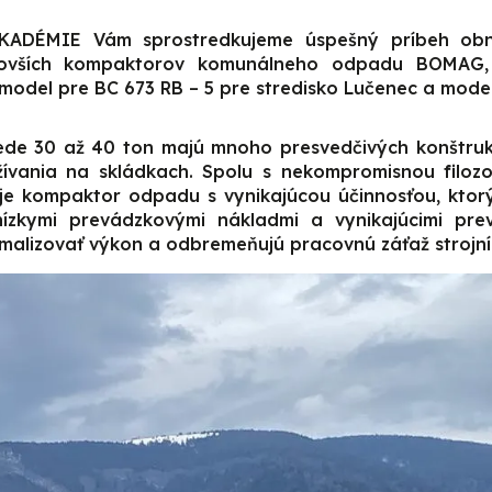
ADÉMIE Vám sprostredkujeme úspešný príbeh obno
novších kompaktorov komunálneho odpadu BOMAG, 
model pre BC 673 RB – 5 pre stredisko Lučenec a model 
e 30 až 40 ton majú mnoho presvedčivých konštrukč
ívania na skládkach. Spolu s nekompromisnou filozof
e kompaktor odpadu s vynikajúcou účinnosťou, ktorý
 nízkymi prevádzkovými nákladmi a vynikajúcimi pre
alizovať výkon a odbremeňujú pracovnú záťaž strojní