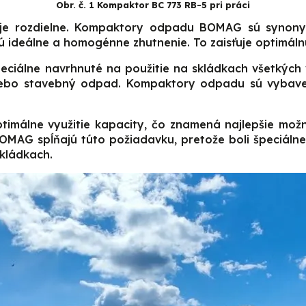
Obr. č. 1 Kompaktor BC 773 RB-5 pri práci
 je rozdielne. Kompaktory odpadu BOMAG sú synonym
ideálne a homogénne zhutnenie. To zaisťuje optimálnu 
álne navrhnuté na použitie na skládkach všetkých veľ
lebo stavebný odpad. Kompaktory odpadu sú vybave
optimálne využitie kapacity, čo znamená najlepšie mo
MAG spĺňajú túto požiadavku, pretože boli špeciáln
kládkach.