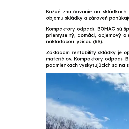
Každé zhutňovanie na skládkach
objemu skládky a zároveň ponúkajú 
Kompaktory odpadu BOMAG sú špeci
priemyselný, domáci, objemový a
nakladacou lyžicou (RS).
Základom rentability skládky je 
materiálov. Kompaktory odpadu BO
podmienkach vyskytujúcich sa na s