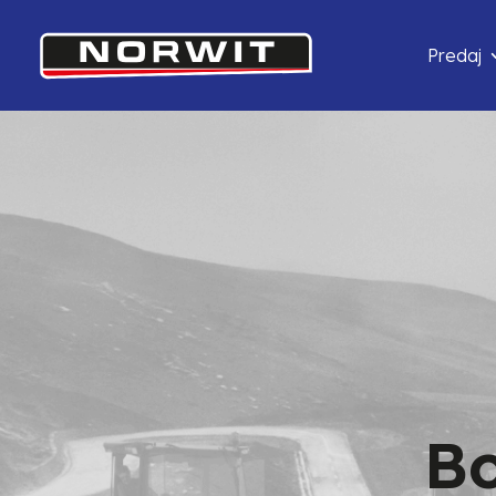
Predaj
B