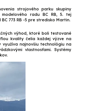
venia strojového parku skupiny
modelového radu BC RB, 5. tej
BC 773 RB -5 pre stredisko Martin.
ných výhod, ktoré boli testované
iou kvality čelia každej výzve na
 využíva najnovšiu technológiu na
vádzkovými vlastnosťami. Systémy
kov.