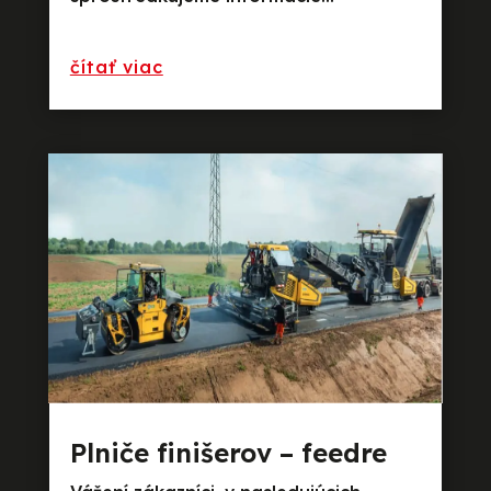
preèítajte si viac
Plniče finišerov – feedre