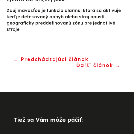
Zaujímavosťou je funkcia alarmu, ktorá sa aktivuje
keď je detekovaný pohyb alebo stroj opustí
geograficky preddefinovanú zónu pre jednotlivé
stroje.
←
Predchádzajúci článok
Ďaľší článok
→
Tiež sa Vám môže páčiť: