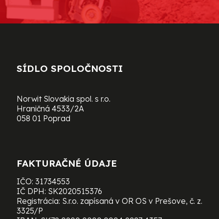
SÍDLO SPOLOČNOSTI
Norwit Slovakia spol. s r.o.
Hraničná 4533/2A
058 01 Poprad
FAKTURAČNÉ ÚDAJE
IČO: 31734553
IČ DPH: SK2020515376
Registrácia: S.r.o. zapísaná v OR OS v Prešove, č. z.
3325/P