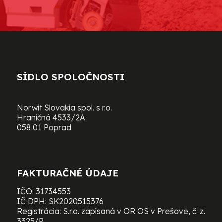
SÍDLO SPOLOČNOSTI
Norwit Slovakia spol. s r.o.
Hraničná 4533/2A
058 01 Poprad
FAKTURAČNÉ ÚDAJE
IČO: 31734553
IČ DPH: SK2020515376
Registrácia: S.r.o. zapísaná v OR OS v Prešove, č. z.
3325/P